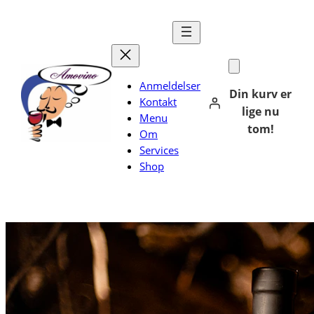
Spring
til
indhold
Anmeldelser
Din kurv er
Kontakt
lige nu
Menu
tom!
Om
Services
Shop