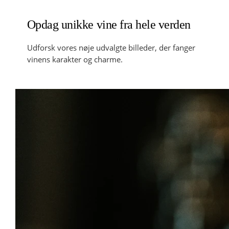
Opdag unikke vine fra hele verden
Udforsk vores nøje udvalgte billeder, der fanger
vinens karakter og charme.