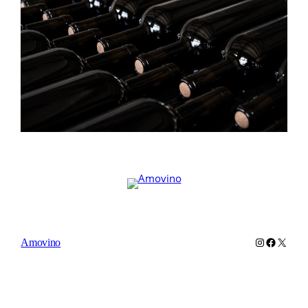
Instagram
Faceboo
X
Amovino